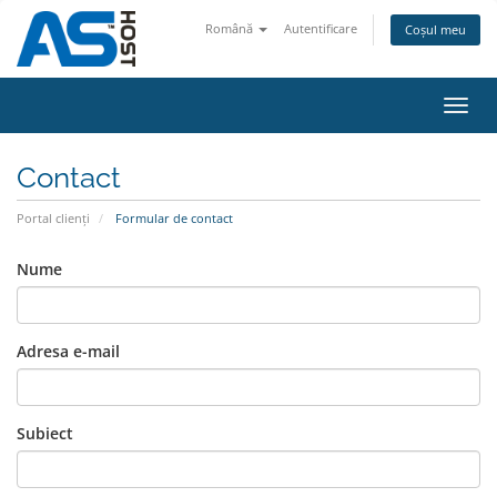
Română
Autentificare
Coșul meu
Navi
Toggl
Contact
Portal clienți
Formular de contact
Nume
Adresa e-mail
Subiect