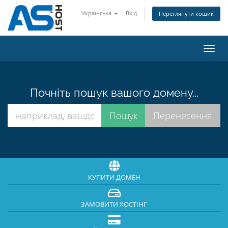
Українська
Вхід
Переглянути кошик
Пере
наві
Почніть пошук вашого домену...
КУПИТИ ДОМЕН
ЗАМОВИТИ ХОСТІНГ