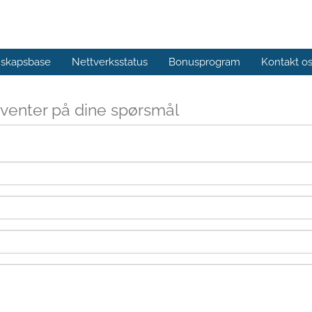
skapsbase
Nettverksstatus
Bonusprogram
Kontakt o
g venter på dine spørsmål