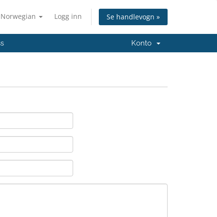
Norwegian
Logg inn
Se handlevogn »
ss
Konto