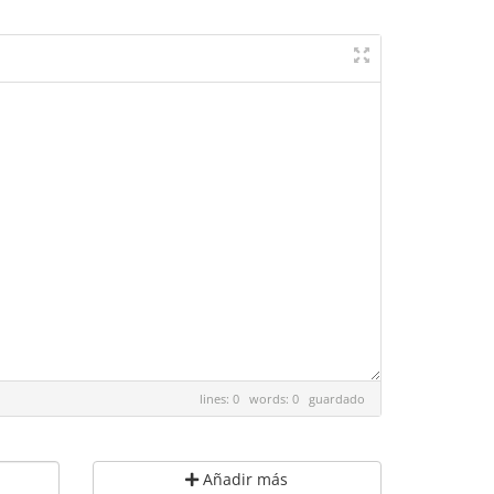
lines: 0 words: 0
guardado
Añadir más