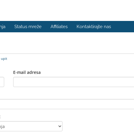
nja
Status mreže
Affiliates
Kontaktirajte nas
 upit
E-mail adresa
t