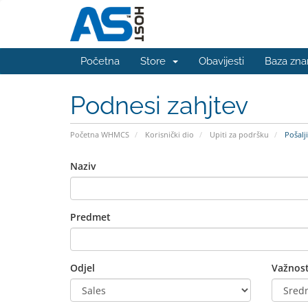
Početna
Store
Obavijesti
Baza zna
Podnesi zahjtev
Početna WHMCS
Korisnički dio
Upiti za podršku
Pošalji
Naziv
Predmet
Odjel
Važnos