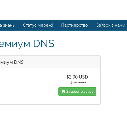
а знань
Статус мережі
Партнерство
Зв'язок з нами
емиум DNS
миум DNS
$2.00 USD
Щомісячно
Замовити зараз