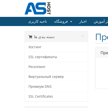
ز آموزش
اخبار
فروشگاه
ناحیه کاربری
Пр
دسته بندی ها
Хостинг
Пре
SSL сертификаты
Реселлинг
Виртуальный сервер
Премиум DNS
SSL Certificates