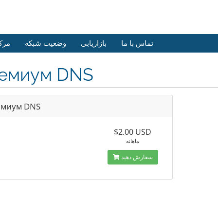
تماس با ما
بازاریابی
وضعیت شبکه
مرک
емиум DNS
миум DNS
$2.00 USD
ماهانه
سفارش دهید