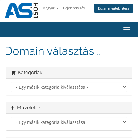
Magyar
Bejelentkezés
Kosár megtekintése
Váltá
a
navig
Domain választás...
Kategóriák
Műveletek