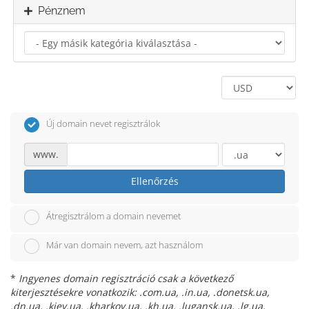
Pénznem
Új domain nevet regisztrálok
www.
Ellenőrzés
Átregisztrálom a domain nevemet
Már van domain nevem, azt használom
*
Ingyenes domain regisztráció csak a következő
kiterjesztésekre vonatkozik: .com.ua, .in.ua, .donetsk.ua,
.dn.ua, .kiev.ua, .kharkov.ua, .kh.ua, .lugansk.ua, .lg.ua,