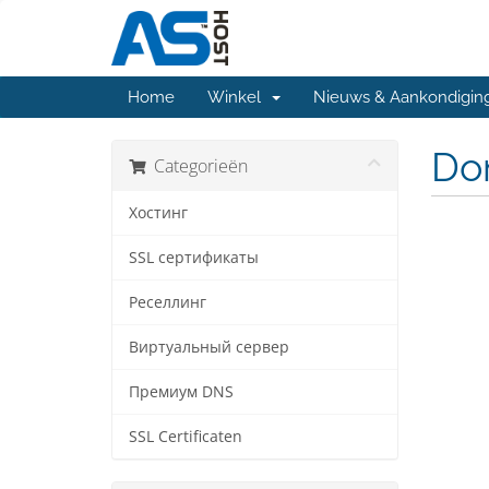
Home
Winkel
Nieuws & Aankondigin
Do
Categorieën
Хостинг
SSL сертификаты
Реселлинг
Виртуальный сервер
Премиум DNS
SSL Certificaten