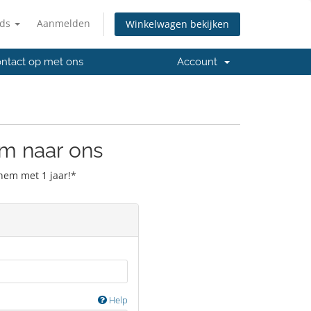
nds
Aanmelden
Winkelwagen bekijken
ntact op met ons
Account
m naar ons
hem met 1 jaar!*
Help