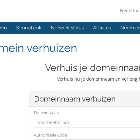
Nederla
gen
Kennisbank
Netwerk status
Affiliates
Neem co
mein verhuizen
Verhuis je domeinnaa
Verhuis nu je domeinnaam en verleng 
Domeinnaam verhuizen
Domeinnaam
Authorisatie Code