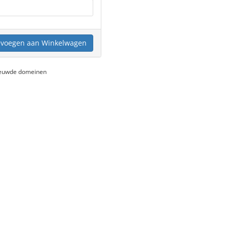
voegen aan Winkelwagen
nieuwde domeinen