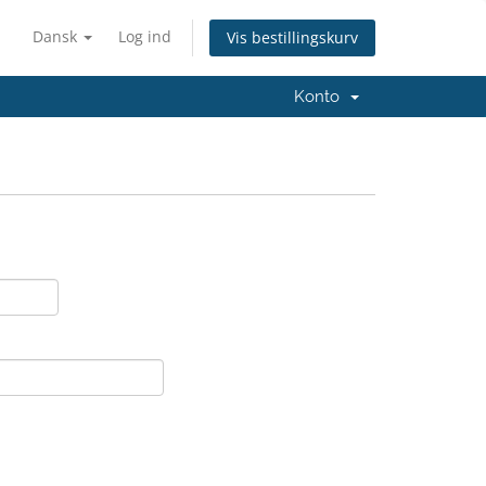
Dansk
Log ind
Vis bestillingskurv
Konto