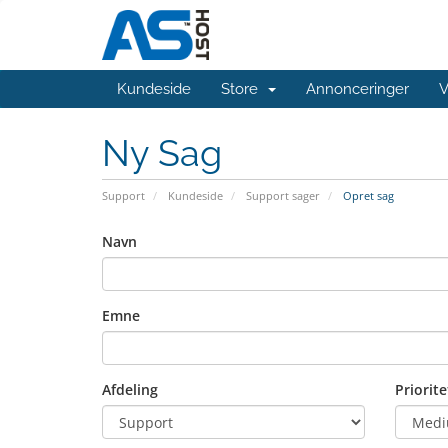
Kundeside
Store
Annonceringer
V
Ny Sag
Support
Kundeside
Support sager
Opret sag
Navn
Emne
Afdeling
Priorite