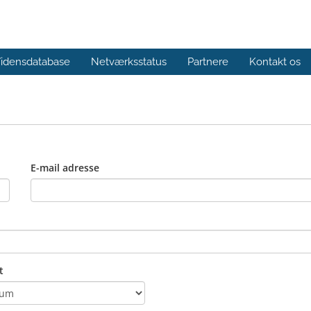
idensdatabase
Netværksstatus
Partnere
Kontakt os
E-mail adresse
t